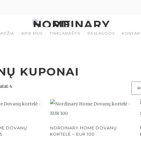
ADŽIA
APIE MUS
TINKLARAŠTIS
PASLAUGOS
KONTAK
NŲ KUPONAI
Rūšiuojama
tai: 4
pagal
populiarumą
ME DOVANŲ
NORDINARY HOME DOVANŲ
5
KORTELĖ – EUR 100