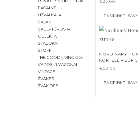
LOVATIESĖS IR PLEDAI
€
25.00
PAGALVĖLIŲ
UŽVALKALAI
PASIRINKTI SAV
SALAK
SKULPTŪROS IR
OBJEKTAI
STALIUKAI
STOFF
NORDINARY HO
THE GOOD LIVING CO.
KORTELĖ – EUR 
VAZOS IR VAZONAI
€
50.00
VINTAGE
ŽVAKĖS
PASIRINKTI SAV
ŽVAKIDĖS