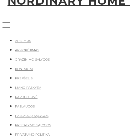
APIE MUS
APMOKĖJIMAS
GRĄŽINIMO SĄLYGOS
KONTAKTAI
KREPŠELIS
MANO PASKYRA
PARDUOTUVĖ
PASLAUGOS
PASLAUGŲ SĄLYGOS
PRISTATYMO SĄLYGOS
PRIVATUMO POLITIKA