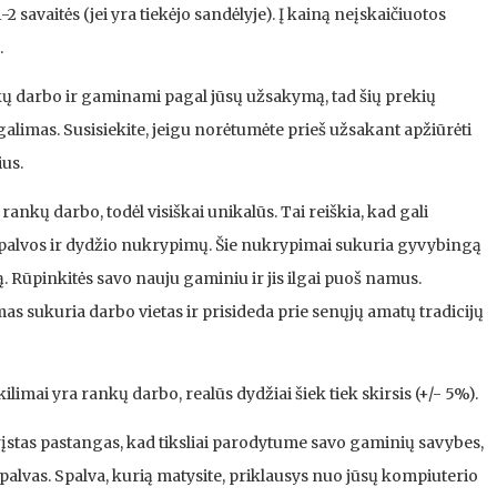
-2 savaitės (jei yra tiekėjo sandėlyje). Į kainą neįskaičiuotos
.
kų darbo ir gaminami pagal jūsų užsakymą, tad šių prekių
alimas. Susisiekite, jeigu norėtumėte prieš užsakant apžiūrėti
ius.
ankų darbo, todėl visiškai unikalūs. Tai reiškia, kad gali
 spalvos ir dydžio nukrypimų. Šie nukrypimai sukuria gyvybingą
. Rūpinkitės savo nauju gaminiu ir jis ilgai puoš namus.
as sukuria darbo vietas ir prisideda prie senųjų amatų tradicijų
ilimai yra rankų darbo, realūs dydžiai šiek tiek skirsis (+/- 5%).
stas pastangas, kad tiksliai parodytume savo gaminių savybes,
 spalvas. Spalva, kurią matysite, priklausys nuo jūsų kompiuterio