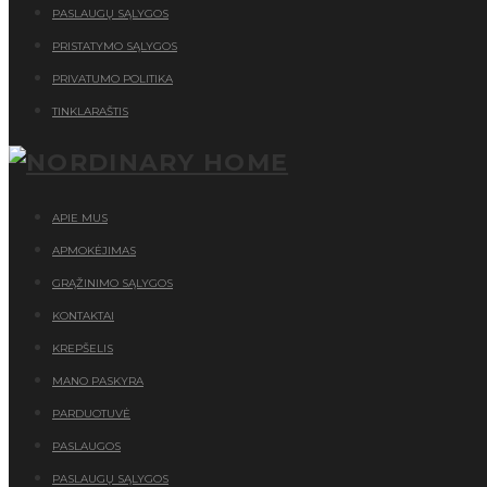
PASLAUGŲ SĄLYGOS
PRISTATYMO SĄLYGOS
PRIVATUMO POLITIKA
TINKLARAŠTIS
APIE MUS
APMOKĖJIMAS
GRĄŽINIMO SĄLYGOS
KONTAKTAI
KREPŠELIS
MANO PASKYRA
PARDUOTUVĖ
PASLAUGOS
PASLAUGŲ SĄLYGOS