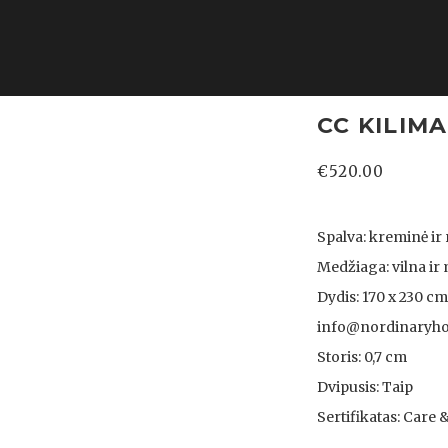
CC KILIM
€
520.00
Spalva: kreminė ir
Medžiaga: vilna ir
Dydis: 170 x 230 cm
info@nordinaryh
Storis: 0,7 cm
Dvipusis: Taip
Sertifikatas: Care &