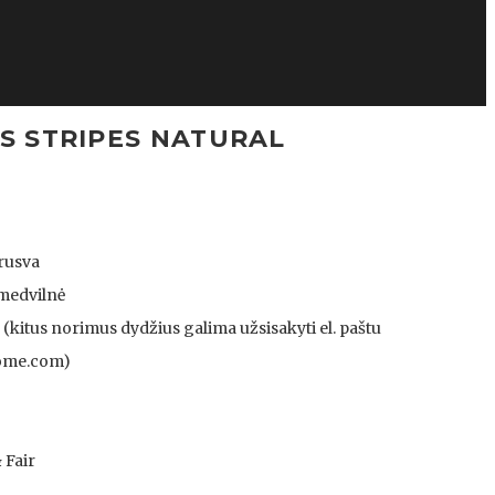
AS STRIPES NATURAL
 rusva
 medvilnė
 (kitus norimus dydžius galima užsisakyti el. paštu
ome.com)
 Fair