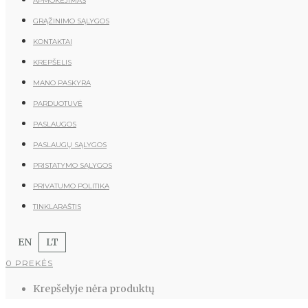
APMOKĖJIMAS
GRĄŽINIMO SĄLYGOS
KONTAKTAI
KREPŠELIS
MANO PASKYRA
PARDUOTUVĖ
PASLAUGOS
PASLAUGŲ SĄLYGOS
PRISTATYMO SĄLYGOS
PRIVATUMO POLITIKA
TINKLARAŠTIS
EN
LT
0 PREKĖS
Krepšelyje nėra produktų