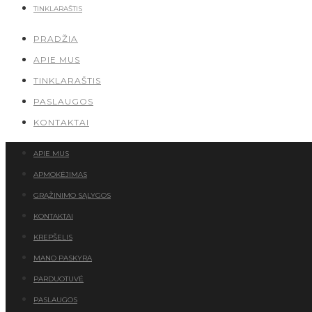
TINKLARAŠTIS
PRADŽIA
APIE MUS
TINKLARAŠTIS
PASLAUGOS
KONTAKTAI
APIE MUS
APMOKĖJIMAS
GRĄŽINIMO SĄLYGOS
KONTAKTAI
KREPŠELIS
MANO PASKYRA
PARDUOTUVĖ
PASLAUGOS