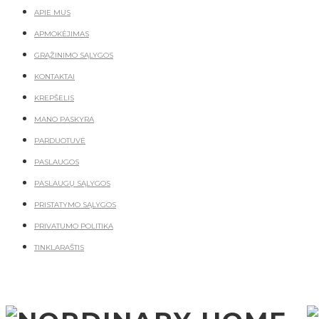
APIE MUS
APMOKĖJIMAS
GRĄŽINIMO SĄLYGOS
KONTAKTAI
KREPŠELIS
MANO PASKYRA
PARDUOTUVĖ
PASLAUGOS
PASLAUGŲ SĄLYGOS
PRISTATYMO SĄLYGOS
PRIVATUMO POLITIKA
TINKLARAŠTIS