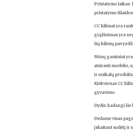
Pristatymo laikas: 1
pristatymo išlaidos
CC kilimai yra ran
grąžinimas yra neg
šių kilimų pavyzdž
Mūsų gaminiai yra r
atsirasti modelio,
ir unikalų produktą
Kiekvienas CC kilim
gyvavimo.
Dydis: kadangi šie k
Dedame visas pagrį
įskaitant sudėtį ir