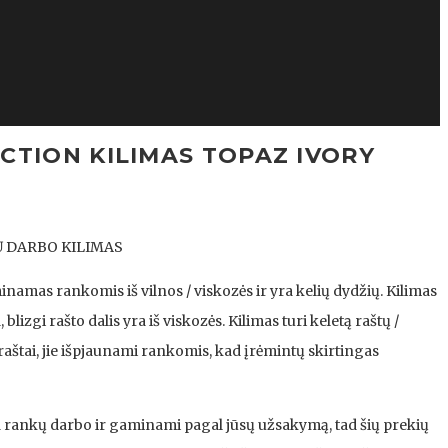
CTION KILIMAS TOPAZ IVORY
Ų DARBO KILIMAS
namas rankomis iš vilnos / viskozės ir yra kelių dydžių. Kilimas
blizgi rašto dalis yra iš viskozės. Kilimas turi keletą raštų /
raštai, jie išpjaunami rankomis, kad įrėmintų skirtingas
ra rankų darbo ir gaminami pagal jūsų užsakymą, tad šių prekių