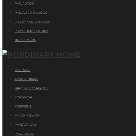
PASLAUGOS
PASLAUGŲ SĄLYGOS
PRISTATYMO SĄLYGOS
PRIVATUMO POLITIKA
TINKLARAŠTIS
APIE MUS
APMOKĖJIMAS
GRĄŽINIMO SĄLYGOS
KONTAKTAI
KREPŠELIS
MANO PASKYRA
PARDUOTUVĖ
PASLAUGOS