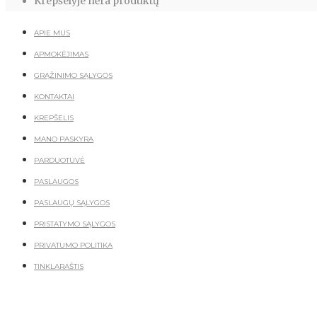
Krepšelyje nėra produktų
APIE MUS
APMOKĖJIMAS
GRĄŽINIMO SĄLYGOS
KONTAKTAI
KREPŠELIS
MANO PASKYRA
PARDUOTUVĖ
PASLAUGOS
PASLAUGŲ SĄLYGOS
PRISTATYMO SĄLYGOS
PRIVATUMO POLITIKA
TINKLARAŠTIS