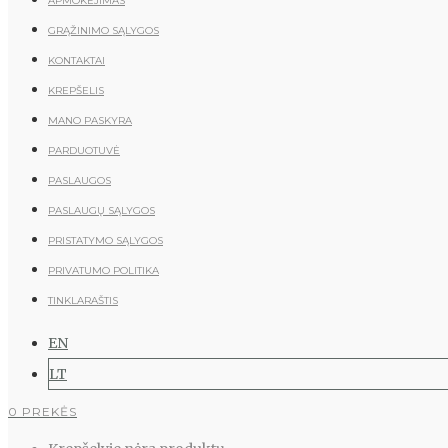
APMOKĖJIMAS
GRĄŽINIMO SĄLYGOS
KONTAKTAI
KREPŠELIS
MANO PASKYRA
PARDUOTUVĖ
PASLAUGOS
PASLAUGŲ SĄLYGOS
PRISTATYMO SĄLYGOS
PRIVATUMO POLITIKA
TINKLARAŠTIS
EN
LT
0 PREKĖS