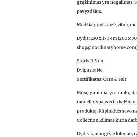
grąžinimas yra negalimas. Su
pavyzdžius.
Medžiaga: viskozė, vilna, me
Dydis: 230 x 170 cm (200 x 30
shop@nordinaryhome.com
Storis: 1,5 cm
Dvipusis: Ne.
Sertifikatas: Care & Fair
Mūsų gaminiai yra rankų darbo
modelio, spalvos ir dydžio 
produktą. Rūpinkitės savo na
Collection kilimas kuria darb
Dydis: kadangi šie kilimai yra