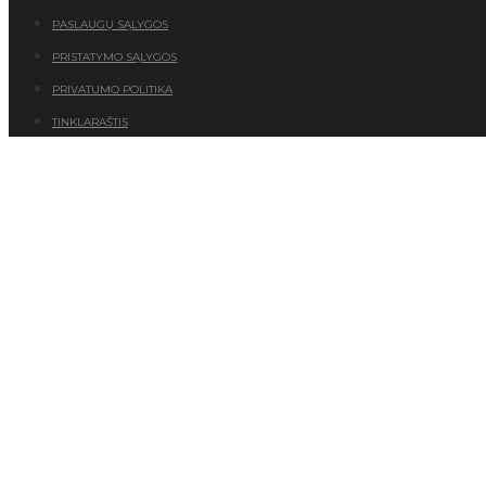
PASLAUGŲ SĄLYGOS
PRISTATYMO SĄLYGOS
PRIVATUMO POLITIKA
TINKLARAŠTIS