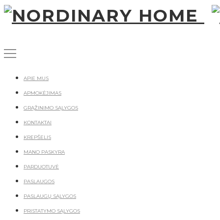
APIE MUS
APMOKĖJIMAS
GRĄŽINIMO SĄLYGOS
KONTAKTAI
KREPŠELIS
MANO PASKYRA
PARDUOTUVĖ
PASLAUGOS
PASLAUGŲ SĄLYGOS
PRISTATYMO SĄLYGOS