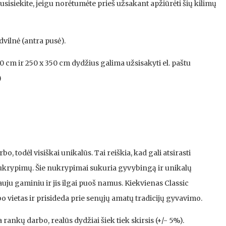
sisiekite, jeigu norėtumėte prieš užsakant apžiūrėti šių kilimų
dvilnė (antra pusė).
0 cm ir 250 x 350 cm dydžius galima užsisakyti el. paštu
)
, todėl visiškai unikalūs. Tai reiškia, kad gali atsirasti
nukrypimų. Šie nukrypimai sukuria gyvybingą ir unikalų
uju gaminiu ir jis ilgai puoš namus. Kiekvienas Classic
o vietas ir prisideda prie senųjų amatų tradicijų gyvavimo.
 rankų darbo, realūs dydžiai šiek tiek skirsis (+/- 5%).