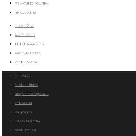
PRIVATUMO POLITIKA
TINKLARAŠTIS
PRADŽIA
APIE MUS
TINKLARAŠTIS
PASLAUGOS
KONTAKTAI
APIE MUS
APMOKĖJIMAS
GRĄŽINIMO SĄLYGOS
KONTAKTAI
KREPŠELIS
MANO PASKYRA
PARDUOTUVĖ