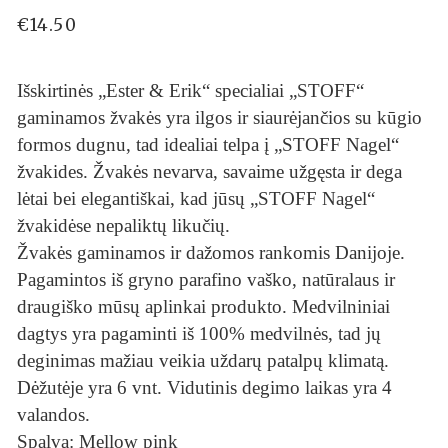
€
14.50
Išskirtinės „Ester & Erik“ specialiai „STOFF“
gaminamos žvakės yra ilgos ir siaurėjančios su kūgio
formos dugnu, tad idealiai telpa į „STOFF Nagel“
žvakides. Žvakės nevarva, savaime užgęsta ir dega
lėtai bei elegantiškai, kad jūsų „STOFF Nagel“
žvakidėse nepaliktų likučių.
Žvakės gaminamos ir dažomos rankomis Danijoje.
Pagamintos iš gryno parafino vaško, natūralaus ir
draugiško mūsų aplinkai produkto. Medvilniniai
dagtys yra pagaminti iš 100% medvilnės, tad jų
deginimas mažiau veikia uždarų patalpų klimatą.
Dėžutėje yra 6 vnt. Vidutinis degimo laikas yra 4
valandos.
Spalva: Mellow pink