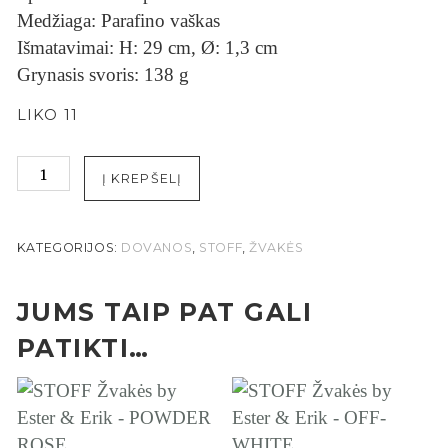
Medžiaga: Parafino vaškas
Išmatavimai: H: 29 cm, Ø: 1,3 cm
Grynasis svoris: 138 g
LIKO 11
produkto
Alternative:
Į KREPŠELĮ
kiekis:
STOFF
ŽVAKĖS
KATEGORIJOS:
DOVANOS
,
STOFF
,
ŽVAKĖS
BY
ESTER
JUMS TAIP PAT GALI
&
PATIKTI…
ERIK
–
Mellow
Pink