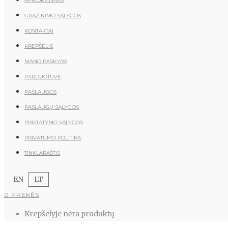
APMOKĖJIMAS
GRĄŽINIMO SĄLYGOS
KONTAKTAI
KREPŠELIS
MANO PASKYRA
PARDUOTUVĖ
PASLAUGOS
PASLAUGŲ SĄLYGOS
PRISTATYMO SĄLYGOS
PRIVATUMO POLITIKA
TINKLARAŠTIS
EN
LT
0 PREKĖS
Krepšelyje nėra produktų