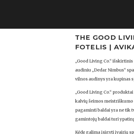
THE GOOD LIVI
FOTELIS | AVIK
„Good Living Co.“ išskirtini
audiniu „Dedar Nimbus“ spalva
vilnos audinys yra kupinas 
„Good Living Co.“ produktai 
kalvių šeimos meistriškumo t
pagaminti baldai yra ne tik tv
gamintojų baldai turi ypatin
Kėdę galima įsigyti įvairių