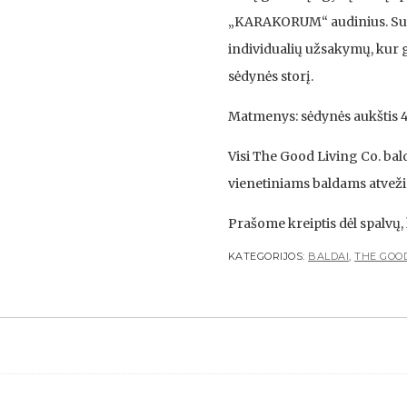
„KARAKORUM“ audinius. Sus
individualių užsakymų, kur g
sėdynės storį.
Matmenys: sėdynės aukštis 4
Visi The Good Living Co. ba
vienetiniams baldams atveži
Prašome kreiptis dėl spalv
KATEGORIJOS:
BALDAI
,
THE GOOD