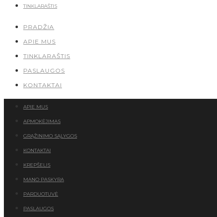
TINKLARAŠTIS
PRADŽIA
APIE MUS
TINKLARAŠTIS
PASLAUGOS
KONTAKTAI
APIE MUS
APMOKĖJIMAS
GRĄŽINIMO SĄLYGOS
KONTAKTAI
KREPŠELIS
MANO PASKYRA
PARDUOTUVĖ
PASLAUGOS