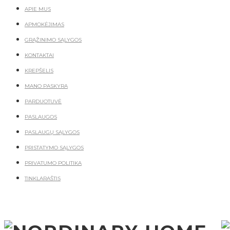
APIE MUS
APMOKĖJIMAS
GRĄŽINIMO SĄLYGOS
KONTAKTAI
KREPŠELIS
MANO PASKYRA
PARDUOTUVĖ
PASLAUGOS
PASLAUGŲ SĄLYGOS
PRISTATYMO SĄLYGOS
PRIVATUMO POLITIKA
TINKLARAŠTIS