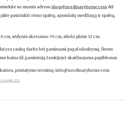
isiekite su mumis adresu
shop@nordinaryhome.com
dėl
alite pasirinkti: rėmo spalvą, apmušalų medžiagą ir spalvą,
0 cm, sėdynės skersmuo 70 cm, atlošo plotis 52 cm.
ldai yra rankų darbo bei gaminami pagal užsakymą. Šiems
mo kaina (iš gamintojų Lenkijoje) skaičiuojama papildomai.
ų, kainos, pristatymo terminų: info@nordinaryhome.com
 LIVING CO.