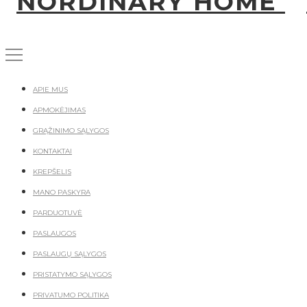
APIE MUS
APMOKĖJIMAS
GRĄŽINIMO SĄLYGOS
KONTAKTAI
KREPŠELIS
MANO PASKYRA
PARDUOTUVĖ
PASLAUGOS
PASLAUGŲ SĄLYGOS
PRISTATYMO SĄLYGOS
PRIVATUMO POLITIKA