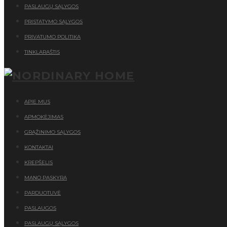
PASLAUGŲ SĄLYGOS
PRISTATYMO SĄLYGOS
PRIVATUMO POLITIKA
TINKLARAŠTIS
APIE MUS
APMOKĖJIMAS
GRĄŽINIMO SĄLYGOS
KONTAKTAI
KREPŠELIS
MANO PASKYRA
PARDUOTUVĖ
PASLAUGOS
PASLAUGŲ SĄLYGOS