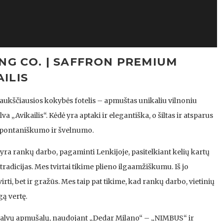
NG CO. | SAFFRON PREMIUM
AILIS
s aukščiausios kokybės fotelis – apmuštas unikaliu vilnoniu
 „Avikailis“. Kėdė yra aptaki ir elegantiška, o šiltas ir atsparus
spontaniškumo ir švelnumo.
yra rankų darbo, pagaminti Lenkijoje, pasitelkiant kelių kartų
radicijas. Mes tvirtai tikime plieno ilgaamžiškumu. Iš jo
irti, bet ir gražūs. Mes taip pat tikime, kad rankų darbo, vietinių
gą vertę.
 spalvų apmušalų, naudojant „Dedar Milano“ – „NIMBUS“ ir