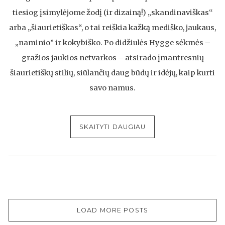
tiesiog įsimylėjome žodį (ir dizainą!) „skandinaviškas“
arba „šiaurietiškas“, o tai reiškia kažką mediško, jaukaus,
„naminio” ir kokybiško. Po didžiulės Hygge sėkmės –
gražios jaukios netvarkos – atsirado įmantresnių
šiaurietiškų stilių, siūlančių daug būdų ir idėjų, kaip kurti
savo namus.
SKAITYTI DAUGIAU
LOAD MORE POSTS