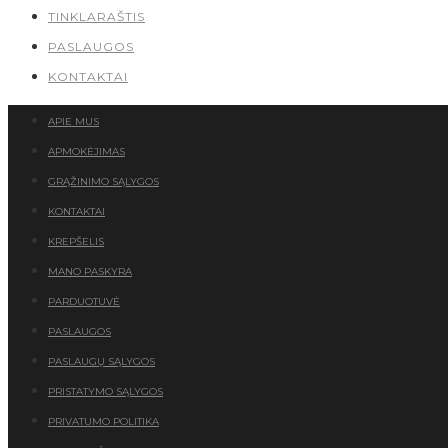
TINKLARAŠTIS
PASLAUGOS
KONTAKTAI
APIE MUS
APMOKĖJIMAS
GRĄŽINIMO SĄLYGOS
KONTAKTAI
KREPŠELIS
MANO PASKYRA
PARDUOTUVĖ
PASLAUGOS
PASLAUGŲ SĄLYGOS
PRISTATYMO SĄLYGOS
PRIVATUMO POLITIKA