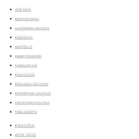
APIE MUS
APMOKĖJIMAS
GRĄŽINIMO SĄLYGOS
KONTAKTAI
KREPŠELIS
MANO PASKYRA
PARDUOTUVĖ
PASLAUGOS
PASLAUGŲ SĄLYGOS
PRISTATYMO SĄLYGOS
PRIVATUMO POLITIKA
TINKLARAŠTIS
PRADŽIA
APIE MUS