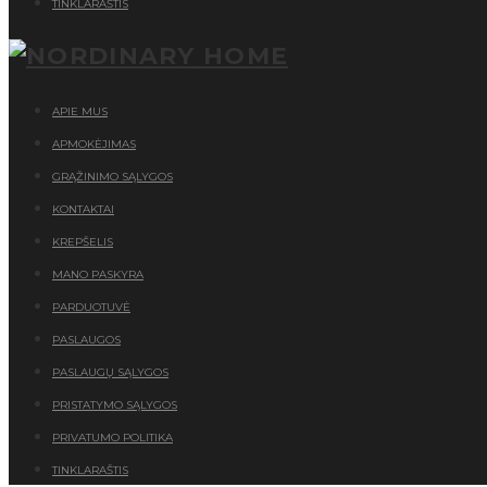
TINKLARAŠTIS
APIE MUS
APMOKĖJIMAS
GRĄŽINIMO SĄLYGOS
KONTAKTAI
KREPŠELIS
MANO PASKYRA
PARDUOTUVĖ
PASLAUGOS
PASLAUGŲ SĄLYGOS
PRISTATYMO SĄLYGOS
PRIVATUMO POLITIKA
TINKLARAŠTIS