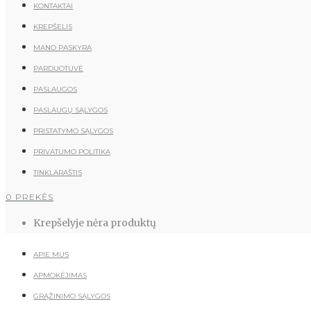
KONTAKTAI
KREPŠELIS
MANO PASKYRA
PARDUOTUVĖ
PASLAUGOS
PASLAUGŲ SĄLYGOS
PRISTATYMO SĄLYGOS
PRIVATUMO POLITIKA
TINKLARAŠTIS
0 PREKĖS
Krepšelyje nėra produktų
APIE MUS
APMOKĖJIMAS
GRĄŽINIMO SĄLYGOS