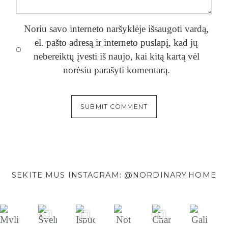
Noriu savo interneto naršyklėje išsaugoti vardą,
el. pašto adresą ir interneto puslapį, kad jų
nebereiktų įvesti iš naujo, kai kitą kartą vėl
norėsiu parašyti komentarą.
Alternative:
SEKITE MUS INSTAGRAM: @NORDINARY.HOME